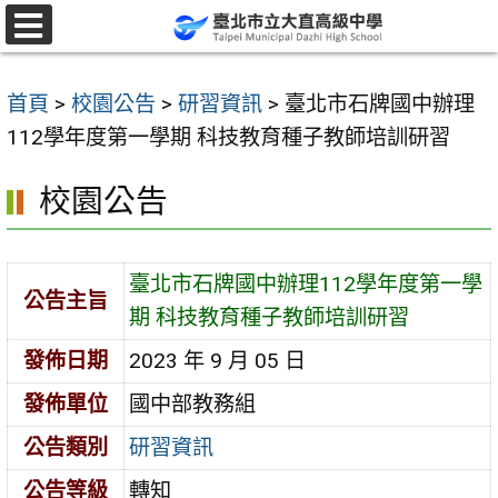
跳
至
選
單
主
首頁
>
校園公告
>
研習資訊
>
臺北市石牌國中辦理
要
112學年度第一學期 科技教育種子教師培訓研習
內
容
校園公告
區
臺北市石牌國中辦理112學年度第一學
公告主旨
期 科技教育種子教師培訓研習
發佈日期
2023 年 9 月 05 日
發佈單位
國中部教務組
公告類別
研習資訊
公告等級
轉知