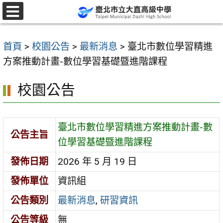
跳
至
選
單
主
首頁
>
校園公告
>
最新消息
>
臺北市數位學習精進
要
方案推動計畫-數位學習基礎暨進階課程
內
容
校園公告
區
臺北市數位學習精進方案推動計畫-數
公告主旨
位學習基礎暨進階課程
發佈日期
2026 年 5 月 19 日
發佈單位
資訊組
公告類別
最新消息
,
研習資訊
公告等級
無