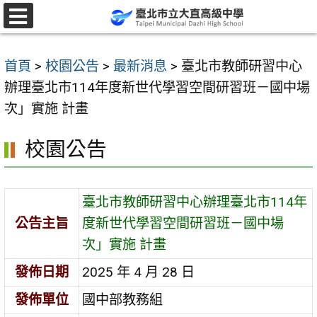
跳
至
選
單
主
首頁
>
校園公告
>
最新消息
>
臺北市教師研習中心
要
辦理臺北市114年度新世代學習空間研習班－國中場
內
次」實施 計畫
容
區
校園公告
臺北市教師研習中心辦理臺北市114年
公告主旨
度新世代學習空間研習班－國中場
次」實施 計畫
發佈日期
2025 年 4 月 28 日
發佈單位
國中部教務組