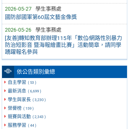
2026-05-27
學生事務處
國防部國軍第60屆文藝金像獎
2026-05-26
學生事務處
[友善]轉知教育部辦理115年「數位∕網路性別暴力
防治短影音 暨海報繪畫比賽」活動簡章，請同學
踴躍報名參與
依公告類別彙總
自主學習
( 53 )
最新消息
( 6,699 )
學生與家長
( 3,230 )
榮譽榜
( 159 )
競賽與活動
( 2,343 )
服務學習
( 44 )