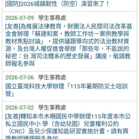
[國防]2026城鎮韌性（防空）演習來了！
2026-07-09
學生事務處
[友善]為推展法律教育，財團法人民間司法改革基
金會辦理「蘇建和案・教師工作坊－案例教學與
教材焦點討論」，提供議題導向式的法治教材資
源，及台灣人權促進會舉辦「那些年，不能說的
秘密：台 灣司法體系的歷史發展」講座，敬請教
師報名參與
2026-07-06
學生事務處
國立臺灣科技大學辦理「115年暑期防災士培訓
營」
2026-07-02
學生事務處
[友善]轉知本市木柵國民中學辦理115年度本市公
私立國民中小 學（含幼兒園）兒童權利公約
（CRC）及兒少保護知能研習實施計畫，請有興
趣教師踴躍報名參加