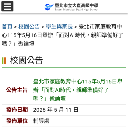
跳
至
選
單
主
首頁
>
校園公告
>
學生與家長
>
臺北市家庭教育中
要
心115年5月16日舉辦「面對AI時代，親師準備好了
內
嗎？」微論壇
容
區
校園公告
臺北市家庭教育中心115年5月16日舉
公告主旨
辦「面對AI時代，親師準備好了
嗎？」微論壇
發佈日期
2026 年 5 月 11 日
發佈單位
輔導處