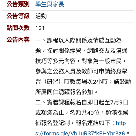
公告類別
學生與家長
公告等級
活動
點閱次數
131
公告內容
一、課程以人際關係及情感互動為
題，探討關係經營、網路交友及溝通
技巧等多元內容，對象為一般市民，
參與之公務人員及教師可申請終身學
習（研習）時數每場次2小時，請鼓勵
所屬同仁踴躍報名參加。
二、實體課程報名自即日起至7月9日
或額滿為止，名額共40位，額滿採候
補報名登記制，報名連結如下：
http
s://forms.gle/Vb1uRS7fkEHYhr8z8
。