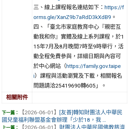
三、線上課程報名連結如下：
https://f
orms.gle/XanZ9b7aRdD3kXdB9
。
四、「臺北市家庭教育中心『親密互
動我和你』實體及線上系列課程，於1
15年7月及8月晚間7時至9時舉行，活
動全程免費參與，詳細日期與內容可
於中心網站（
https://family.gov.taipe
i
）課程與活動瀏覽及下載，相關報名
問題請洽25419690轉605」。
相關附件
【2026-06-01】
[友善]轉知財團法人中華民
國兒童福利聯盟基金會辦理「少於18，我 ...
【2026-06-01】
財團法人中華民國佛教慈濟