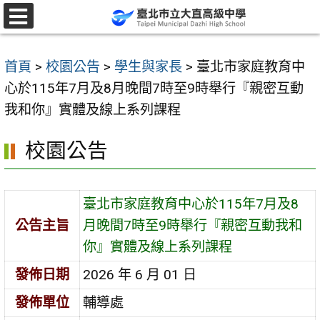
跳
至
選
單
主
首頁
>
校園公告
>
學生與家長
>
臺北市家庭教育中
要
心於115年7月及8月晚間7時至9時舉行『親密互動
內
我和你』實體及線上系列課程
容
區
校園公告
臺北市家庭教育中心於115年7月及8
公告主旨
月晚間7時至9時舉行『親密互動我和
你』實體及線上系列課程
發佈日期
2026 年 6 月 01 日
發佈單位
輔導處