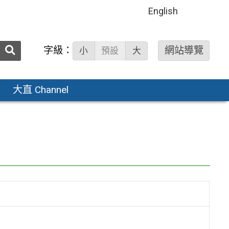
English
送出
字級：
網站導覽
小
預設
大
搜
尋：
大直 Channel