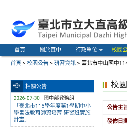
跳
至
主
要
內
容
首頁
關於直中
行政單位
校園
區
首頁
>
校園公告
>
研習資訊
>
臺北市中山國中11
校
相關公告
2026-07-30
國中部教務組
「臺北市115學年度第1學期中小
公告主
學書法教育師資培育 研習班實施
計畫」
發佈日