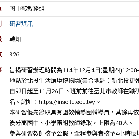
位
國中部教務組
別
研習資訊
級
轉知
數
326
容
旨揭研習辦理時間為114年12月4日(星期四)12:00-1
地點於北投生活環境博物園(集合地點：新北投捷運
自即日起至11月26日下班前前往臺北市教師在職
名。網址：https://insc.tp.edu.tw/。
本研習優先錄取具有國教輔導團輔導員，其餘再依
後分高國中、小學兩組教師錄取，上限為40人。
參與研習教師核予公假，全程參與者核予4小時環