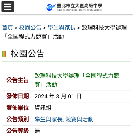
跳
至
選
單
主
首頁
>
校園公告
>
學生與家長
>
致理科技大學辦理
要
「全國程式力競賽」活動
內
容
校園公告
區
致理科技大學辦理「全國程式力競
公告主旨
賽」活動
發佈日期
2024 年 3 月 01 日
發佈單位
資訊組
公告類別
學生與家長
,
競賽與活動
公告等級
無