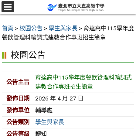
跳
至
選
單
主
首頁
>
校園公告
>
學生與家長
>
育達高中115學年度
要
餐飲管理科輪調式建教合作專班招生簡章
內
容
校園公告
區
育達高中115學年度餐飲管理科輪調式
公告主旨
建教合作專班招生簡章
發佈日期
2026 年 4 月 27 日
發佈單位
輔導處
公告類別
學生與家長
公告等級
轉知