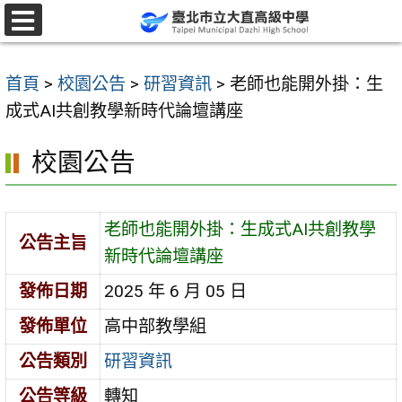
跳
至
選
單
主
首頁
>
校園公告
>
研習資訊
>
老師也能開外掛：生
要
成式AI共創教學新時代論壇講座
內
容
校園公告
區
老師也能開外掛：生成式AI共創教學
公告主旨
新時代論壇講座
發佈日期
2025 年 6 月 05 日
發佈單位
高中部教學組
公告類別
研習資訊
公告等級
轉知