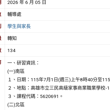
期
2026 年 6 月 05 日
位
輔導處
別
學生與家長
級
轉知
數
134
容
一、研習資訊：
(一)南區
１、日期：115年7月1日(週三)上午8時40分至11
２、地點：高雄市立三民高級家事商業職業學校-
３、課程代碼：5620691。
(二)北區