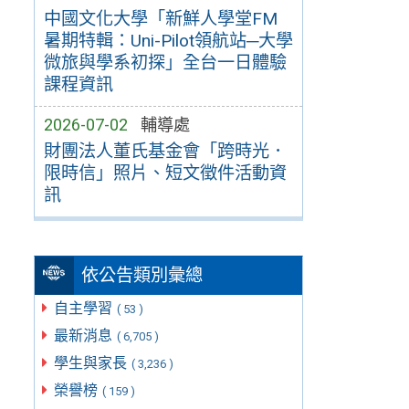
中國文化大學「新鮮人學堂FM
暑期特輯：Uni-Pilot領航站─大學
微旅與學系初探」全台一日體驗
課程資訊
2026-07-02
輔導處
財團法人董氏基金會「跨時光．
限時信」照片、短文徵件活動資
訊
依公告類別彙總
自主學習
( 53 )
最新消息
( 6,705 )
學生與家長
( 3,236 )
榮譽榜
( 159 )