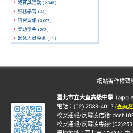
競賽與活動
( 2,345 )
服務學習
( 44 )
研習資訊
( 3,007 )
獎助學金
( 202 )
退休人員專區
( 41 )
網站著作權聲
臺北市立大直高級中學
Taipei 
電話：(02) 2533-4017
(查詢處
校安通報/反霸凌信箱: dcsh183@d
校安通報/反霸凌專線: (02)2533