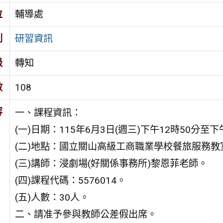
位
輔導處
別
研習資訊
級
轉知
數
108
容
一、課程資訊：
(一)日期：115年6月3日(週三)下午12時50分至
(二)地點：國立關山高級工商職業學校餐旅服務教室
(三)講師：浸劇場(好關係事務所)黎恩菲老師。
(四)課程代碼：5576014。
(五)人數：30人。
二、請准予參與教師公差假出席。