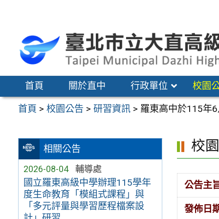
跳
至
主
要
內
容
首頁
關於直中
行政單位
校園
區
首頁
>
校園公告
>
研習資訊
>
羅東高中於115年
校
相關公告
2026-08-04
輔導處
國立羅東高級中學辦理115學年
公告主
度生命教育「模組式課程」與
「多元評量與學習歷程檔案設
發佈日
計」研習