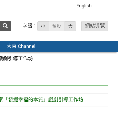
English
送出
字級：
網站導覽
小
預設
大
搜
尋：
大直 Channel
」戲劇引導工作坊
送到家「發掘幸福的本質」戲劇引導工作坊