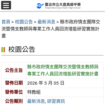
跳
至
選
單
主
首頁
>
校園公告
>
最新消息
>
縣市政府情支團隊交
要
流暨情支教師與專業工作人員回流增能研習實施計
內
畫
容
區
校園公告
縣市政府情支團隊交流暨情支教師與
公告主旨
專業工作人員回流增能研習實施計畫
發佈日期
2026 年 5 月 05 日
發佈單位
特教組
公告類別
最新消息
,
研習資訊