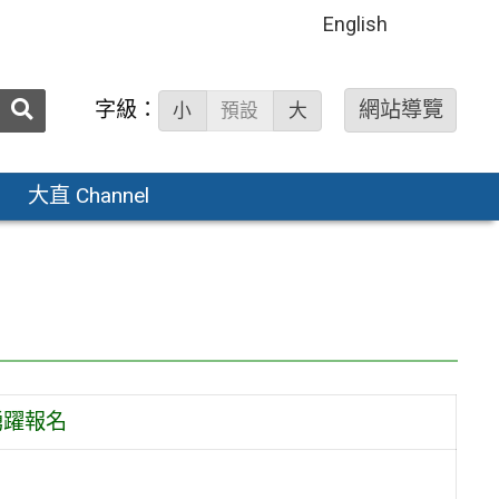
English
送出
字級：
網站導覽
小
預設
大
搜
尋：
大直 Channel
踴躍報名