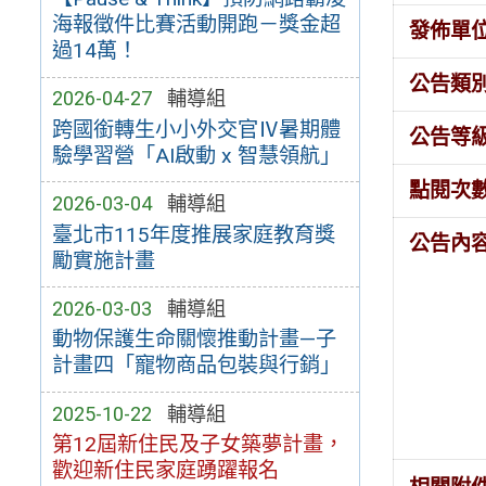
海報徵件比賽活動開跑－獎金超
發佈單
過14萬！
公告類
2026-04-27
輔導組
跨國銜轉生小小外交官Ⅳ暑期體
公告等
驗學習營「AI啟動 x 智慧領航」
點閱次
2026-03-04
輔導組
臺北市115年度推展家庭教育獎
公告內
勵實施計畫
2026-03-03
輔導組
動物保護生命關懷推動計畫—子
計畫四「寵物商品包裝與行銷」
2025-10-22
輔導組
第12屆新住民及子女築夢計畫，
歡迎新住民家庭踴躍報名