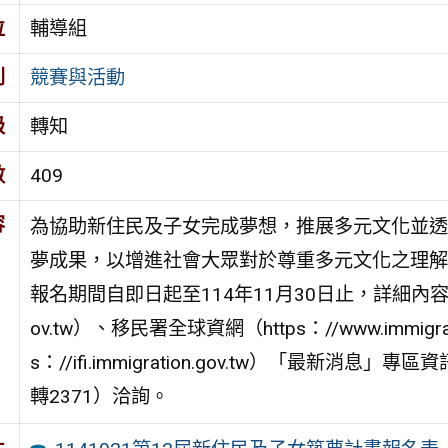
位
輔導組
別
競賽與活動
級
轉知
數
409
容
為協助新住民及子女完成夢想，推展多元文化並透
夢成果，以增進社會大眾對於尊重多元文化之理解
報名期間自即日起至114年11月30日止，詳細內容請參
ov.tw）、移民署全球資網（https：//www.immig
s：//ifi.immigration.gov.tw）「最新消
轉2371）洽詢。