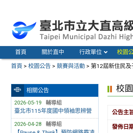
跳
至
主
要
內
容
首頁
關於直中
行政單位
校園
區
首頁
>
校園公告
>
競賽與活動
>
第12屆新住民
校
相關公告
2026-05-19
輔導組
臺北市115年度國中領袖思辨營
公告主
2026-04-28
輔導組
發佈日
【Pause & Think】預防網路霸凌