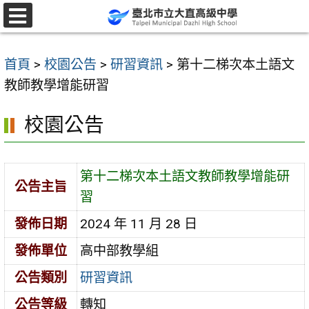
跳
至
選
單
主
首頁
>
校園公告
>
研習資訊
>
第十二梯次本土語文
要
教師教學增能研習
內
容
校園公告
區
第十二梯次本土語文教師教學增能研
公告主旨
習
發佈日期
2024 年 11 月 28 日
發佈單位
高中部教學組
公告類別
研習資訊
公告等級
轉知