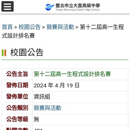
跳
至
選
單
主
首頁
>
校園公告
>
競賽與活動
>
第十二屆高一生程
要
式設計排名賽
內
容
校園公告
區
公告主旨
第十二屆高一生程式設計排名賽
發佈日期
2024 年 4 月 19 日
發佈單位
資訊組
公告類別
競賽與活動
公告等級
無