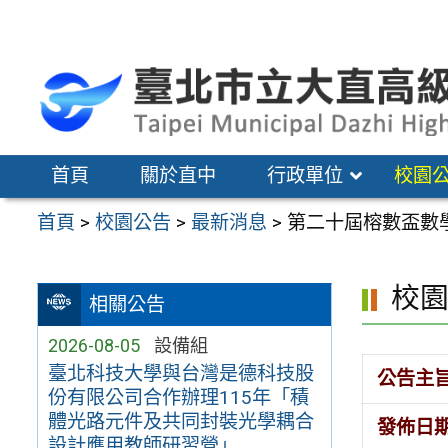
跳
至
主
要
內
容
首頁
關於直中
行政單位
校園
區
首頁
>
校園公告
>
最新消息
>
第二十屆榕數盃數
校
相關公告
2026-08-05
設備組
臺北科技大學與台灣是德科技股
公告主
份有限公司合作辦理115年「積
體光路元件及共同封裝光學耦合
發佈日
設計應用教師研習營」