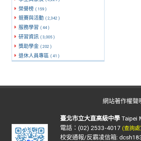
榮譽榜
( 159 )
競賽與活動
( 2,342 )
服務學習
( 44 )
研習資訊
( 3,005 )
獎助學金
( 202 )
退休人員專區
( 41 )
網站著作權聲
臺北市立大直高級中學
Taipei 
電話：(02) 2533-4017
(查詢處
校安通報/反霸凌信箱: dcsh183@d