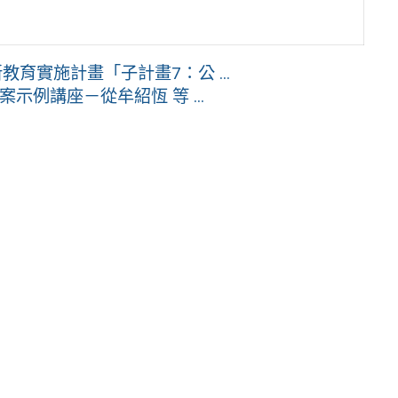
育實施計畫「子計畫7：公 ...
示例講座－從牟紹恆 等 ...