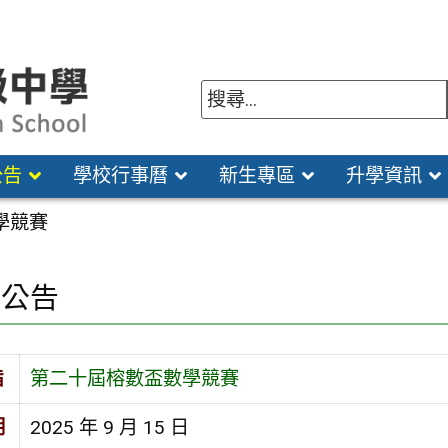
公告
學校行事曆
新生專區
升學資訊
學競賽
園公告
旨
第二十屆榕數盃數學競賽
期
2025 年 9 月 15 日