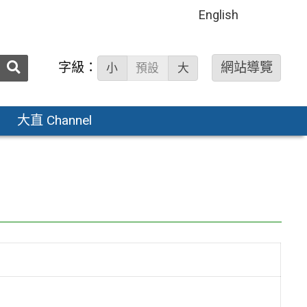
English
送出
字級：
網站導覽
小
預設
大
搜
尋：
大直 Channel