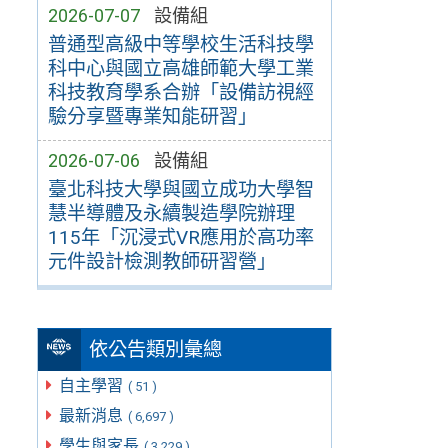
2026-07-07
設備組
普通型高級中等學校生活科技學
科中心與國立高雄師範大學工業
科技教育學系合辦「設備訪視經
驗分享暨專業知能研習」
2026-07-06
設備組
臺北科技大學與國立成功大學智
慧半導體及永續製造學院辦理
115年「沉浸式VR應用於高功率
元件設計檢測教師研習營」
依公告類別彙總
自主學習
( 51 )
最新消息
( 6,697 )
學生與家長
( 3,229 )