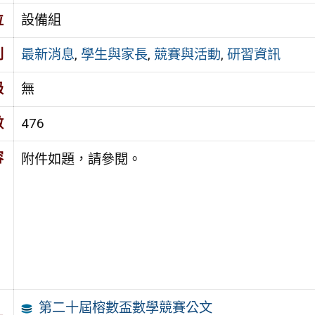
位
設備組
別
最新消息
,
學生與家長
,
競賽與活動
,
研習資訊
級
無
數
476
容
附件如題，請參閱。
第二十屆榕數盃數學競賽公文