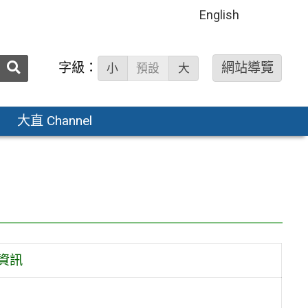
English
送出
字級：
網站導覽
小
預設
大
搜
尋：
大直 Channel
資訊