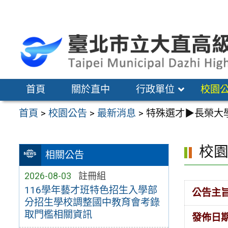
跳
至
主
要
內
容
首頁
關於直中
行政單位
校園
區
首頁
>
校園公告
>
最新消息
>
特殊選才▶長榮大
校
相關公告
2026-08-03
註冊組
116學年藝才班特色招生入學部
公告主
分招生學校調整國中教育會考錄
取門檻相關資訊
發佈日