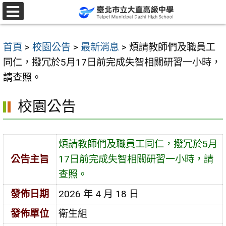
跳
至
選
單
主
首頁
>
校園公告
>
最新消息
>
煩請教師們及職員工
要
同仁，撥冗於5月17日前完成失智相關研習一小時，
內
請查照。
容
區
校園公告
煩請教師們及職員工同仁，撥冗於5月
公告主旨
17日前完成失智相關研習一小時，請
查照。
發佈日期
2026 年 4 月 18 日
發佈單位
衛生組