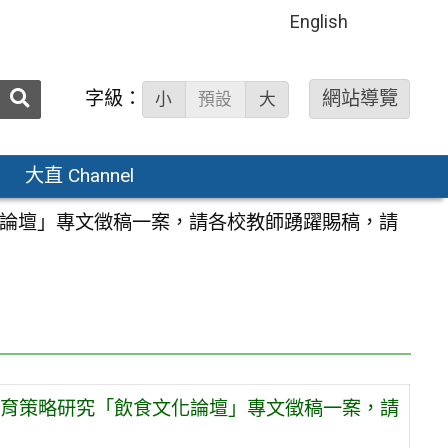
English
送出
字級：
網站導覽
小
預設
大
搜
尋：
大直 Channel
論壇」專文徵稿一案，請各校教師踴躍賜稿，請
育策略研究「飲食文化論壇」專文徵稿一案，請