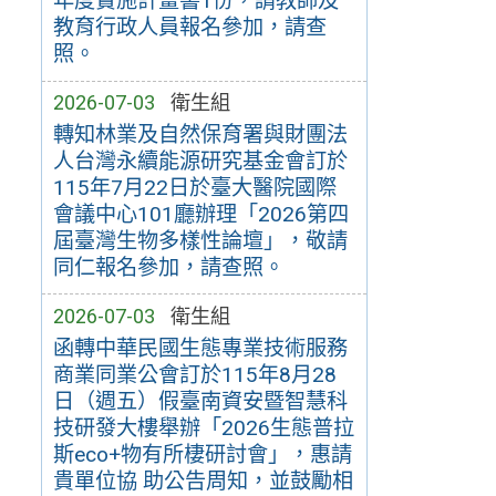
年度實施計畫書1份，請教師及
教育行政人員報名參加，請查
照。
2026-07-03
衛生組
轉知林業及自然保育署與財團法
人台灣永續能源研究基金會訂於
115年7月22日於臺大醫院國際
會議中心101廳辦理「2026第四
屆臺灣生物多樣性論壇」，敬請
同仁報名參加，請查照。
2026-07-03
衛生組
函轉中華民國生態專業技術服務
商業同業公會訂於115年8月28
日（週五）假臺南資安暨智慧科
技研發大樓舉辦「2026生態普拉
斯eco+物有所棲研討會」，惠請
貴單位協 助公告周知，並鼓勵相