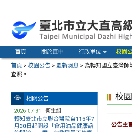
跳
至
主
要
內
容
首頁
關於直中
行政單位
校園
區
首頁
>
校園公告
>
最新消息
>
為轉知國立臺灣師
查照。
校
相關公告
2026-07-31
衛生組
轉知臺北市立聯合醫院自115年7
公告主
月30日起開設「食用油品健康諮