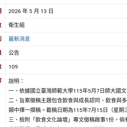
期
2026 年 5 月 13 日
位
衛生組
別
最新消息
級
公告
數
109
容
說明：
一、依據國立臺灣師範大學115年5月7日師大國文字第
二、旨案徵稿主題包含飲食與成長認同、飲食與多
類中擇一撰稿。截稿日期為115年7月15日（星期
三、檢附「飲食文化論壇」專文徵稿啟事1份，倘