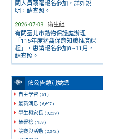
關人員踴躍報名參加，詳如說
明，請查照。
2026-07-03
衛生組
有關臺北市動物保護處辦理
「115年度猛禽保育知識推廣課
程」，惠請報名參加8~11月，
請查照。
依公告類別彙總
自主學習
( 51 )
最新消息
( 6,697 )
學生與家長
( 3,229 )
榮譽榜
( 159 )
競賽與活動
( 2,342 )