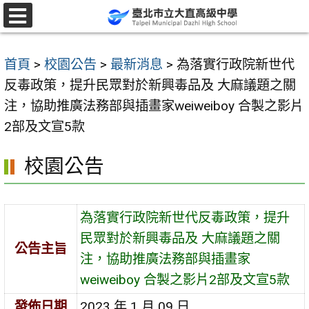
跳
至
選
單
主
首頁
>
校園公告
>
最新消息
>
為落實行政院新世代
要
反毒政策，提升民眾對於新興毒品及 大麻議題之關
內
注，協助推廣法務部與插畫家weiweiboy 合製之影片
容
2部及文宣5款
區
校園公告
為落實行政院新世代反毒政策，提升
民眾對於新興毒品及 大麻議題之關
公告主旨
注，協助推廣法務部與插畫家
weiweiboy 合製之影片2部及文宣5款
發佈日期
2023 年 1 月 09 日