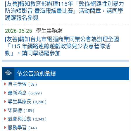
[友善]轉知教育部辦理115年「數位∕網路性別暴力
防治短影音 暨海報繪畫比賽」活動簡章，請同學
踴躍報名參與
2026-05-25
學生事務處
[友善]轉知台北市電腦商業同業公會為辦理全國
「115 年網路連線遊戲政策兒少表意營隊活
動」，請同學踴躍參加
依公告類別彙總
自主學習
( 53 )
最新消息
( 6,699 )
學生與家長
( 3,230 )
榮譽榜
( 159 )
競賽與活動
( 2,343 )
服務學習
( 44 )