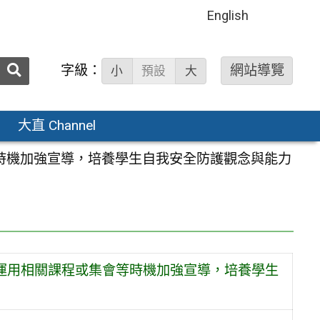
English
送出
字級：
網站導覽
小
預設
大
搜
尋：
大直 Channel
等時機加強宣導，培養學生自我安全防護觀念與能力
校運用相關課程或集會等時機加強宣導，培養學生