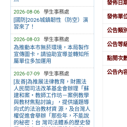
發佈日
2026-08-06
學生事務處
發佈單
[國防]2026城鎮韌性（防空）演
習來了！
公告類
2026-08-03
學生事務處
公告等
為推動本市無菸環境，本局製作
宣傳圖卡，請協助宣導並轉知所
點閱次
屬單位多加運用
公告內
2026-07-09
學生事務處
[友善]為推展法律教育，財團法
人民間司法改革基金會辦理「蘇
建和案・教師工作坊－案例教學
與教材焦點討論」，提供議題導
向式的法治教材資 源，及台灣人
權促進會舉辦「那些年，不能說
的秘密：台 灣司法體系的歷史發