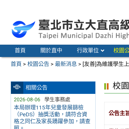
跳
至
主
要
內
容
首頁
關於直中
行政單位
校園
區
首頁
>
校園公告
>
最新消息
>
[友善]為維護學
校
相關公告
2026-08-06
學生事務處
本局辦理115年兒童發展篩檢
公告主
（PeDS）抽獎活動，請符合資
格之同仁及家長踴躍參加，請查
照。