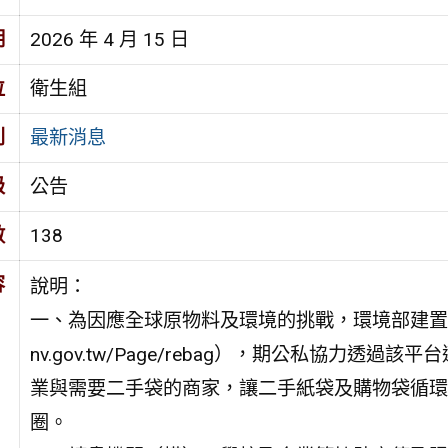
期
2026 年 4 月 15 日
位
衛生組
別
最新消息
級
公告
數
138
容
說明：
一、為因應全球原物料及環境的挑戰，環境部建置「袋袋箱
nv.gov.tw/Page/rebag），期公私協力透過
業與需要二手袋的商家，讓二手紙袋及購物袋循環
圈。