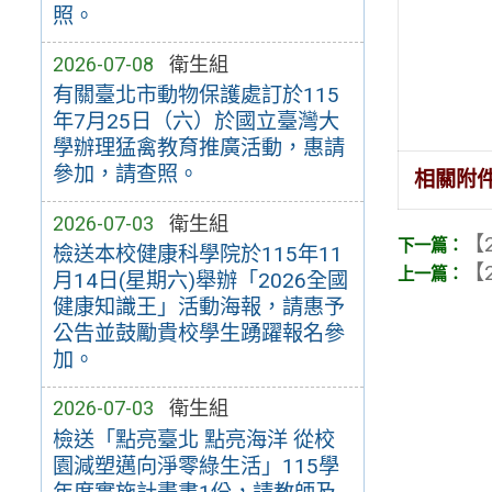
照。
2026-07-08
衛生組
有關臺北市動物保護處訂於115
年7月25日（六）於國立臺灣大
學辦理猛禽教育推廣活動，惠請
參加，請查照。
相關附
2026-07-03
衛生組
【2
檢送本校健康科學院於115年11
【2
月14日(星期六)舉辦「2026全國
健康知識王」活動海報，請惠予
公告並鼓勵貴校學生踴躍報名參
加。
2026-07-03
衛生組
檢送「點亮臺北 點亮海洋 從校
園減塑邁向淨零綠生活」115學