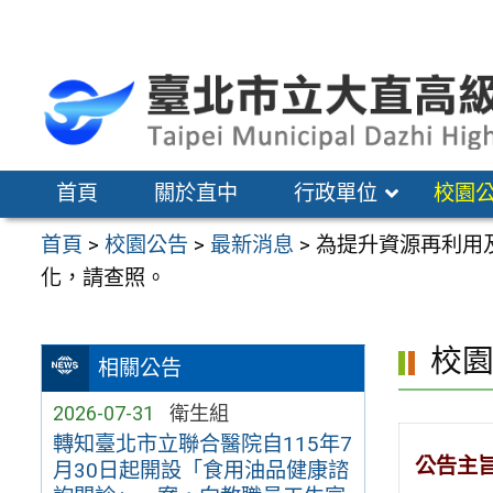
跳
至
主
要
內
容
首頁
關於直中
行政單位
校園
區
首頁
>
校園公告
>
最新消息
>
為提升資源再利用
化，請查照。
校
相關公告
2026-07-31
衛生組
轉知臺北市立聯合醫院自115年7
公告主
月30日起開設「食用油品健康諮