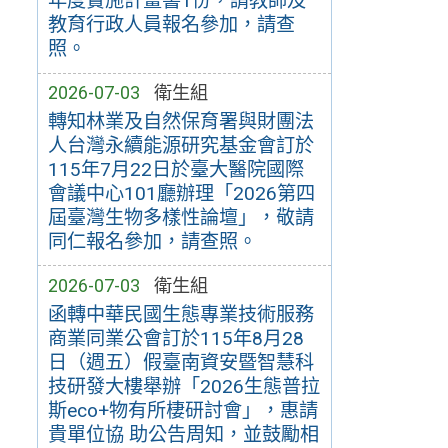
年度實施計畫書1份，請教師及
教育行政人員報名參加，請查
照。
2026-07-03
衛生組
轉知林業及自然保育署與財團法
人台灣永續能源研究基金會訂於
115年7月22日於臺大醫院國際
會議中心101廳辦理「2026第四
屆臺灣生物多樣性論壇」，敬請
同仁報名參加，請查照。
2026-07-03
衛生組
函轉中華民國生態專業技術服務
商業同業公會訂於115年8月28
日（週五）假臺南資安暨智慧科
技研發大樓舉辦「2026生態普拉
斯eco+物有所棲研討會」，惠請
貴單位協 助公告周知，並鼓勵相