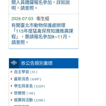
關人員踴躍報名參加，詳如說
明，請查照。
2026-07-03
衛生組
有關臺北市動物保護處辦理
「115年度猛禽保育知識推廣課
程」，惠請報名參加8~11月，
請查照。
依公告類別彙總
自主學習
( 51 )
最新消息
( 6,697 )
學生與家長
( 3,229 )
榮譽榜
( 159 )
競賽與活動
( 2,342 )