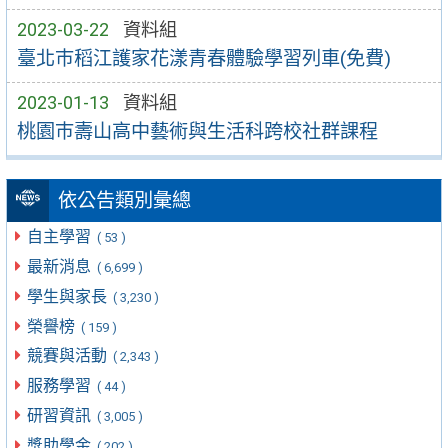
2023-03-22
資料組
臺北巿稻江護家花漾青春體驗學習列車(免費)
2023-01-13
資料組
桃園巿壽山高中藝術與生活科跨校社群課程
依公告類別彙總
自主學習
( 53 )
最新消息
( 6,699 )
學生與家長
( 3,230 )
榮譽榜
( 159 )
競賽與活動
( 2,343 )
服務學習
( 44 )
研習資訊
( 3,005 )
獎助學金
( 202 )