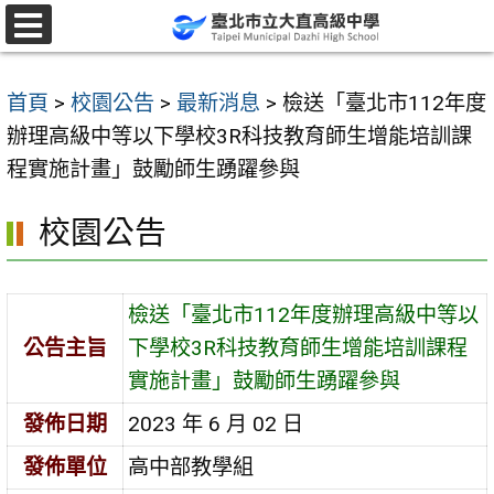
跳
至
選
單
主
首頁
>
校園公告
>
最新消息
>
檢送「臺北市112年度
要
辦理高級中等以下學校3R科技教育師生增能培訓課
內
程實施計畫」鼓勵師生踴躍參與
容
區
校園公告
檢送「臺北市112年度辦理高級中等以
公告主旨
下學校3R科技教育師生增能培訓課程
實施計畫」鼓勵師生踴躍參與
發佈日期
2023 年 6 月 02 日
發佈單位
高中部教學組