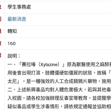
位
學生事務處
別
最新消息
級
轉知
數
160
容
說明：
一、「賽拉嗪（Xylazine）」原為獸醫使用之
用後會出現打滾、肢體僵硬如僵屍的狀態，故稱「僵屍毒
太尼」，是一種強效的人工合成類鴉片藥物，施用
二、上述新興毒品均對人體危害極大，若與其他毒
入校園，請各校加強辦理反毒宣導教育，並提醒學
疑似毒品或學生涉毒情形，請依規定通報並協助相