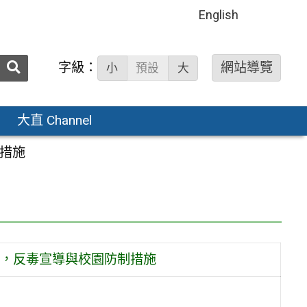
English
送出
字級：
網站導覽
小
預設
大
搜
尋：
大直 Channel
措施
，反毒宣導與校園防制措施