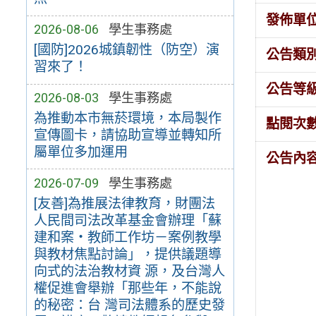
發佈單
2026-08-06
學生事務處
[國防]2026城鎮韌性（防空）演
公告類
習來了！
公告等
2026-08-03
學生事務處
為推動本市無菸環境，本局製作
點閱次
宣傳圖卡，請協助宣導並轉知所
屬單位多加運用
公告內
2026-07-09
學生事務處
[友善]為推展法律教育，財團法
人民間司法改革基金會辦理「蘇
建和案・教師工作坊－案例教學
與教材焦點討論」，提供議題導
向式的法治教材資 源，及台灣人
權促進會舉辦「那些年，不能說
的秘密：台 灣司法體系的歷史發