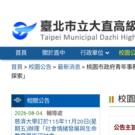
跳
至
主
要
內
容
首頁
關於直中
行政單位
校園
區
首頁
>
校園公告
>
最新消息
>
桃園市政府青年事務
探索」
校
相關公告
2026-08-04
輔導處
慈濟大學訂於115年11月20日(星
公告主
期五)辦理「社會情緒發展與生命