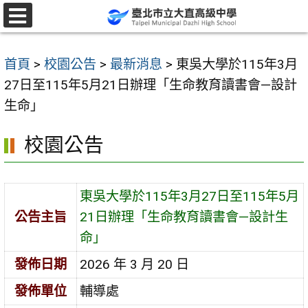
跳
至
選
單
主
首頁
>
校園公告
>
最新消息
>
東吳大學於115年3月
要
27日至115年5月21日辦理「生命教育讀書會—設計
內
生命」
容
區
校園公告
東吳大學於115年3月27日至115年5月
公告主旨
21日辦理「生命教育讀書會—設計生
命」
發佈日期
2026 年 3 月 20 日
發佈單位
輔導處