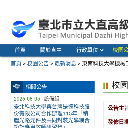
跳
至
主
要
內
容
首頁
關於直中
行政單位
校園
區
首頁
>
校園公告
>
最新消息
>
東南科技大學機械
校
相關公告
2026-08-05
設備組
臺北科技大學與台灣是德科技股
公告主
份有限公司合作辦理115年「積
體光路元件及共同封裝光學耦合
發佈日
設計應用教師研習營」