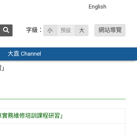
English
送出
字級：
網站導覽
小
預設
大
搜
尋：
大直 Channel
習」
車實務維修培訓課程研習」