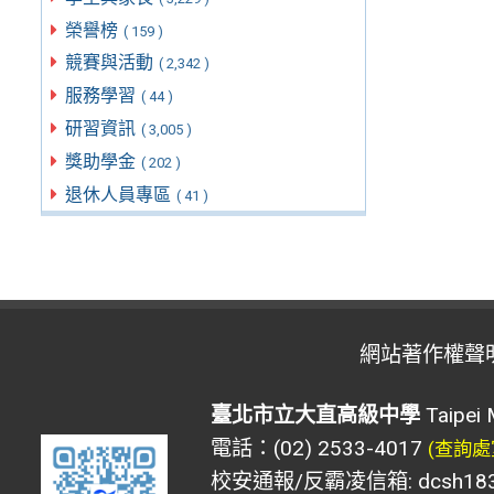
榮譽榜
( 159 )
競賽與活動
( 2,342 )
服務學習
( 44 )
研習資訊
( 3,005 )
獎助學金
( 202 )
退休人員專區
( 41 )
網站著作權聲
臺北市立大直高級中學
Taipei 
電話：(02) 2533-4017
(查詢處
校安通報/反霸凌信箱: dcsh183@d