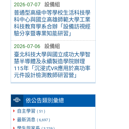
2026-07-07
設備組
普通型高級中等學校生活科技學
科中心與國立高雄師範大學工業
科技教育學系合辦「設備訪視經
驗分享暨專業知能研習」
2026-07-06
設備組
臺北科技大學與國立成功大學智
慧半導體及永續製造學院辦理
115年「沉浸式VR應用於高功率
元件設計檢測教師研習營」
依公告類別彙總
自主學習
( 51 )
最新消息
( 6,697 )
學生與家長
( 3,229 )