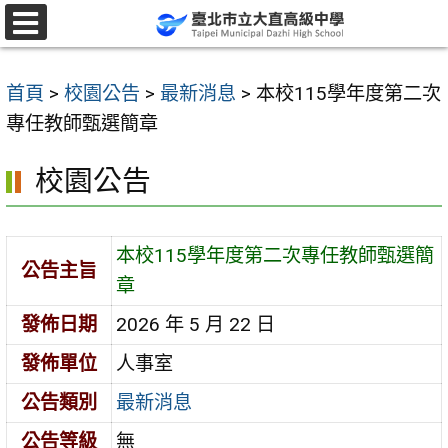
跳
至
選
單
主
首頁
>
校園公告
>
最新消息
>
本校115學年度第二次
要
專任教師甄選簡章
內
容
校園公告
區
本校115學年度第二次專任教師甄選簡
公告主旨
章
發佈日期
2026 年 5 月 22 日
發佈單位
人事室
公告類別
最新消息
公告等級
無