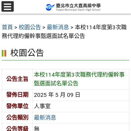
跳
至
選
單
主
首頁
>
校園公告
>
最新消息
>
本校114年度第3次職
要
務代理約僱幹事甄選面試名單公告
內
容
校園公告
區
本校114年度第3次職務代理約僱幹事
公告主旨
甄選面試名單公告
發佈日期
2025 年 5 月 09 日
發佈單位
人事室
公告類別
最新消息
公告等級
無