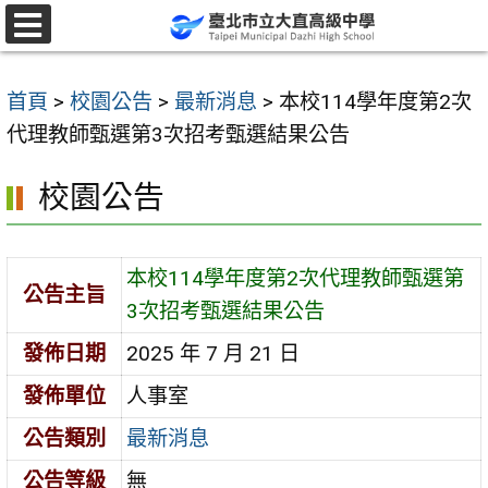
跳
至
選
單
主
首頁
>
校園公告
>
最新消息
>
本校114學年度第2次
要
代理教師甄選第3次招考甄選結果公告
內
容
校園公告
區
本校114學年度第2次代理教師甄選第
公告主旨
3次招考甄選結果公告
發佈日期
2025 年 7 月 21 日
發佈單位
人事室
公告類別
最新消息
公告等級
無