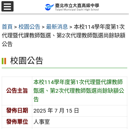
跳
至
選
單
主
首頁
>
校園公告
>
最新消息
>
本校114學年度第1次
要
代理暨代課教師甄選、第2次代理教師甄選尚餘缺額
內
公告
容
區
校園公告
本校114學年度第1次代理暨代課教師
公告主旨
甄選、第2次代理教師甄選尚餘缺額公
告
發佈日期
2025 年 7 月 15 日
發佈單位
人事室