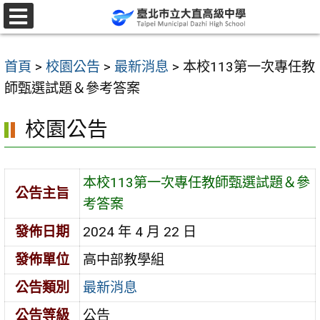
跳
至
選
單
主
首頁
>
校園公告
>
最新消息
>
本校113第一次專任教
要
師甄選試題＆參考答案
內
容
校園公告
區
本校113第一次專任教師甄選試題＆參
公告主旨
考答案
發佈日期
2024 年 4 月 22 日
發佈單位
高中部教學組
公告類別
最新消息
公告等級
公告