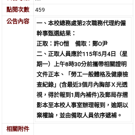
點閱次數
459
公告內容
一、本校總務處第2次職務代理約僱
幹事甄選結果：
正取：許
O愷
備取：鄭
O尹
二、
正取人員應於115年5月4日（星
期一）上午8時30分前攜帶相關證明
文件正本、「勞工一般體格及健康檢
查紀錄」(含最近3個月內胸部Ｘ光透
視，得於報到1周內補件)及郵局存摺
影本至本校人事室辦理報到，逾期以
棄權論，並由備取人員依序遞補。
相關附件