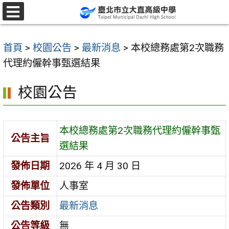
跳
至
選
單
主
首頁
>
校園公告
>
最新消息
>
本校總務處第2次職務
要
代理約僱幹事甄選結果
內
容
校園公告
區
本校總務處第2次職務代理約僱幹事甄
公告主旨
選結果
發佈日期
2026 年 4 月 30 日
發佈單位
人事室
公告類別
最新消息
公告等級
無