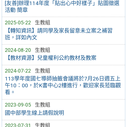
[友善]辦理114年度「貼出心中好樣子」貼圖徵選
活動 簡章
2025-05-22
生教組
【轉知資訊】請同學及家長留意未立案之補習
班，詳如內文
2024-08-20
生教組
【教材資源】兒童權利公約教材及教案
2024-07-22
生教組
113學年度國七導師抽籤會議將於7月26日週五上
午10：00，於K書中心2樓進行，歡迎家長蒞臨觀
看。
2023-09-05
生教組
國中部學生線上請假說明
2023-07-31
生教組