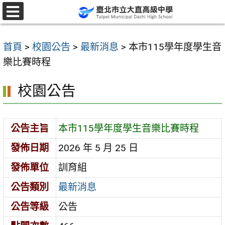
跳
至
選
單
主
首頁
>
校園公告
>
最新消息
>
本市115學年度學生音
要
樂比賽時程
內
容
校園公告
區
公告主旨
本市115學年度學生音樂比賽時程
發佈日期
2026 年 5 月 25 日
發佈單位
訓育組
公告類別
最新消息
公告等級
公告