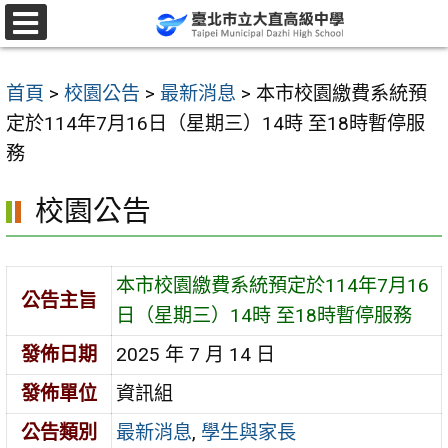
跳
至
選
單
主
首頁
>
校園公告
>
最新消息
>
本市校園繳費系統預
要
定於114年7月16日（星期三）14時 至18時暫停服
內
務
容
區
校園公告
本市校園繳費系統預定於114年7月16
公告主旨
日（星期三）14時 至18時暫停服務
發佈日期
2025 年 7 月 14 日
發佈單位
資訊組
公告類別
最新消息
,
學生與家長