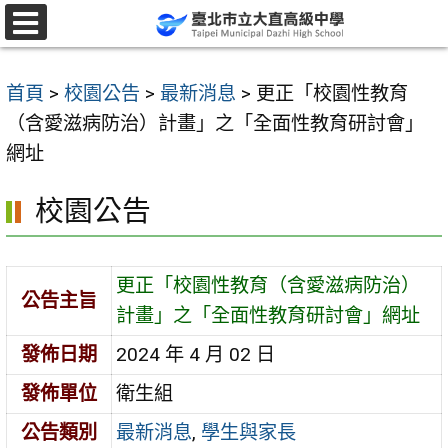
跳
至
選
單
主
首頁
>
校園公告
>
最新消息
>
更正「校園性教育
要
（含愛滋病防治）計畫」之「全面性教育研討會」
內
網址
容
區
校園公告
更正「校園性教育（含愛滋病防治）
公告主旨
計畫」之「全面性教育研討會」網址
發佈日期
2024 年 4 月 02 日
發佈單位
衛生組
公告類別
最新消息
,
學生與家長