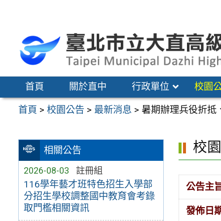
跳
至
主
要
內
容
首頁
關於直中
行政單位
校園
區
首頁
>
校園公告
>
最新消息
>
暑期辦理兵役折抵
校
相關公告
2026-08-03
註冊組
116學年藝才班特色招生入學部
公告主
分招生學校調整國中教育會考錄
取門檻相關資訊
發佈日