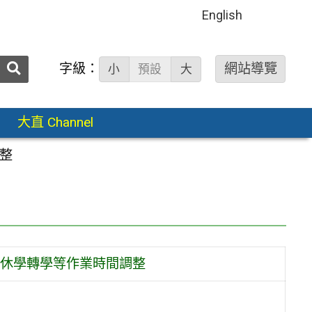
English
送出
字級：
網站導覽
小
預設
大
搜
尋：
大直 Channel
整
休學轉學等作業時間調整