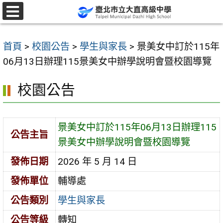
跳
至
選
單
主
首頁
>
校園公告
>
學生與家長
>
景美女中訂於115年
要
06月13日辦理115景美女中辦學說明會暨校園導覽
內
容
校園公告
區
景美女中訂於115年06月13日辦理115
公告主旨
景美女中辦學說明會暨校園導覽
發佈日期
2026 年 5 月 14 日
發佈單位
輔導處
公告類別
學生與家長
公告等級
轉知