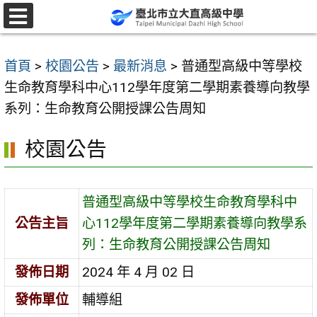
跳
至
選
單
主
首頁
>
校園公告
>
最新消息
>
普通型高級中等學校
要
生命教育學科中心112學年度第二學期素養導向教學
內
系列：生命教育公開授課公告周知
容
區
校園公告
普通型高級中等學校生命教育學科中
公告主旨
心112學年度第二學期素養導向教學系
列：生命教育公開授課公告周知
發佈日期
2024 年 4 月 02 日
發佈單位
輔導組