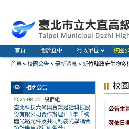
跳
至
主
要
內
容
首頁
關於直中
行政單位
校園
區
首頁
>
校園公告
>
最新消息
>
新竹縣政府生物多
校
相關公告
2026-08-05
設備組
臺北科技大學與台灣是德科技股
公告主
份有限公司合作辦理115年「積
體光路元件及共同封裝光學耦合
發佈日
設計應用教師研習營」