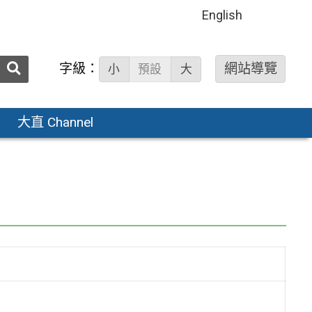
English
送出
字級：
網站導覽
小
預設
大
搜
尋：
大直 Channel