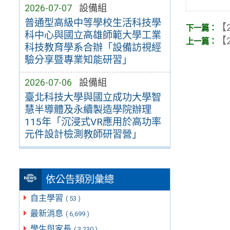
2026-07-07
設備組
普通型高級中等學校生活科技學
【2
科中心與國立高雄師範大學工業
【2
科技教育學系合辦「設備訪視經
驗分享暨專業知能研習」
2026-07-06
設備組
臺北科技大學與國立成功大學智
慧半導體及永續製造學院辦理
115年「沉浸式VR應用於高功率
元件設計檢測教師研習營」
依公告類別彙總
自主學習
( 53 )
最新消息
( 6,699 )
學生與家長
( 3,230 )