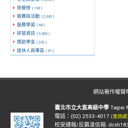
榮譽榜
( 159 )
競賽與活動
( 2,343 )
服務學習
( 44 )
研習資訊
( 3,005 )
獎助學金
( 202 )
退休人員專區
( 41 )
網站著作權聲
臺北市立大直高級中學
Taipei 
電話：(02) 2533-4017
(查詢處
校安通報/反霸凌信箱: dcsh183@d