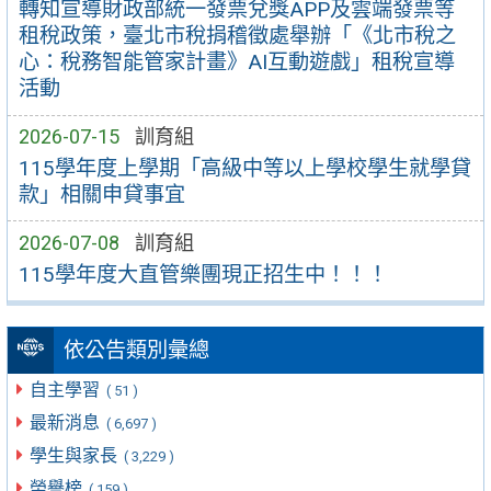
轉知宣導財政部統一發票兌獎APP及雲端發票等
租稅政策，臺北市稅捐稽徵處舉辦「《北市稅之
心：稅務智能管家計畫》AI互動遊戲」租稅宣導
活動
2026-07-15
訓育組
115學年度上學期「高級中等以上學校學生就學貸
款」相關申貸事宜
2026-07-08
訓育組
115學年度大直管樂團現正招生中！！！
依公告類別彙總
自主學習
( 51 )
最新消息
( 6,697 )
學生與家長
( 3,229 )
榮譽榜
( 159 )