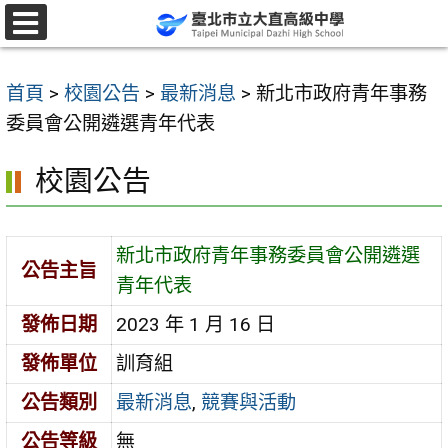
跳
至
選
單
主
首頁
>
校園公告
>
最新消息
>
新北市政府青年事務
要
委員會公開遴選青年代表
內
容
校園公告
區
新北市政府青年事務委員會公開遴選
公告主旨
青年代表
發佈日期
2023 年 1 月 16 日
發佈單位
訓育組
公告類別
最新消息
,
競賽與活動
公告等級
無