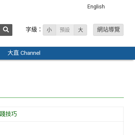
English
送出
字級：
網站導覽
小
預設
大
搜
尋：
大直 Channel
實踐技巧