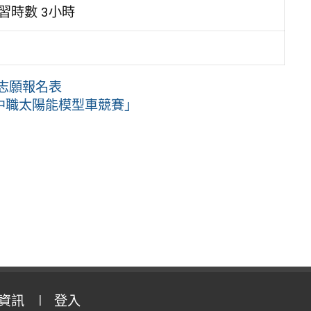
習時數 3小時
填志願報名表
中職太陽能模型車競賽」
資訊
登入