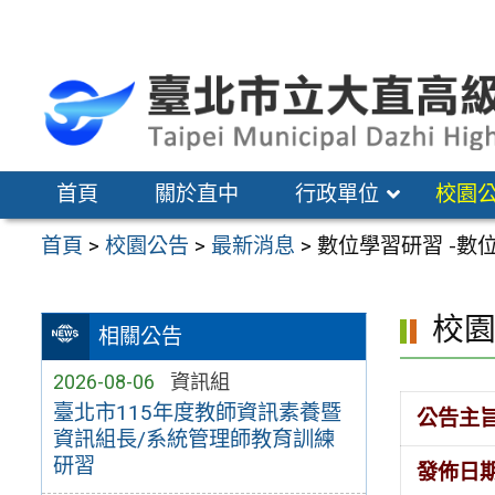
跳
至
主
要
內
容
首頁
關於直中
行政單位
校園
區
首頁
>
校園公告
>
最新消息
>
數位學習研習 -數位
校
相關公告
2026-08-06
資訊組
臺北市115年度教師資訊素養暨
公告主
資訊組長/系統管理師教育訓練
研習
發佈日