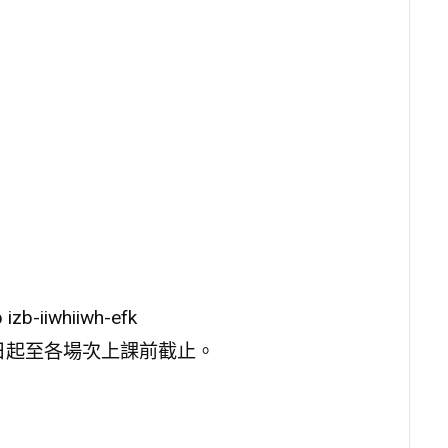
zb-iiwhiiwh-efk
日起至各場次上課前截止。