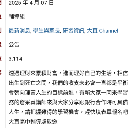
期
2025 年 4 月 07 日
位
輔導組
別
最新消息
,
學生與家長
,
研習資訊
,
大直 Channel
級
公告
數
3,114
容
透過理財來累積財富，進而理好自己的生活，相信
出生到死亡之間，我們的收支未必會一直都是平衡
會朝向理富人生的目標前進，有賴大家一同來學習
務的詹采蓁講師來與大家分享跟銀行合作時可具備
人生，請把握難得的學習機會，趕快填表單報名吧
大直高中輔導處敬邀