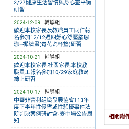
3/27健康生活習慣與身心靈平衡
研習
2024-12-09
輔導組
歡迎本校家長及教職員工同仁報
名參加12/12週四靜心舒壓腦瑜
珈~禪繞畫(青花瓷杯墊)研習
2024-10-21
輔導組
歡迎本校家長.社區家長.本校教
職員工報名參加10/29家庭教育
線上研習
2024-10-17
輔導組
中華非營利組織發展協會113年
度下半年性侵害或性騷擾事件法
院判決案例研討會-臺中場公告周
相關附
知