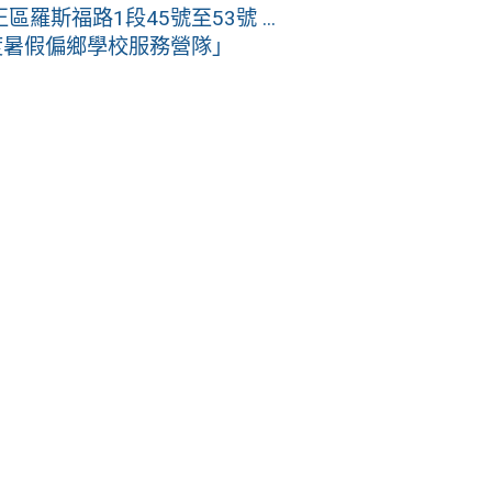
斯福路1段45號至53號 ...
度暑假偏鄉學校服務營隊」