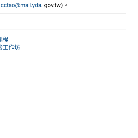
，
cctao@mail.yda
. gov.tw)。
課程
階工作坊