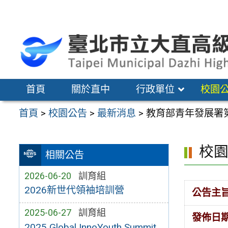
跳
至
主
要
內
容
首頁
關於直中
行政單位
校園
區
首頁
>
校園公告
>
最新消息
>
教育部青年發展署
校
相關公告
2026-06-20
訓育組
2026新世代領袖培訓營
公告主
2025-06-27
訓育組
發佈日
2025 Global InnoYouth Summit