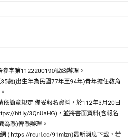
字第1122200190號函辦理。
5歲(出生年為民國77年至94年)青年擔任教育
。
依簡章規定 備妥報名資料，於112年3月20日
//bit.ly/3QnUaHG)，並將書面資料(含報名
戳為憑)俾憑辦理。
s://reurl.cc/91mlzn)最新消息下載，若