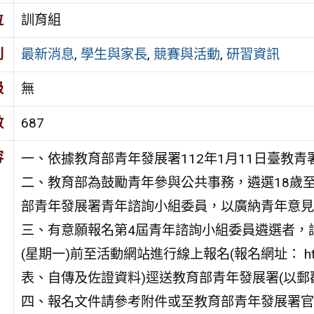
位
訓育組
別
最新消息
,
學生與家長
,
競賽與活動
,
研習資訊
級
無
數
687
容
一、依據教育部青年發展署112年1月11日臺教青署參
二、教育部為鼓勵青年參與公共事務，遴選18歲至3
部青年發展署青年諮詢小組委員，以廣納青年意見
三、有意願報名第4屆青年諮詢小組委員遴選者，請
(星期一)前至活動網站進行線上報名(報名網址： https:
表、自傳及佐證資料)逕送教育部青年發展署(以郵
四、報名文件請參考附件或至教育部青年發展署官網 ( http