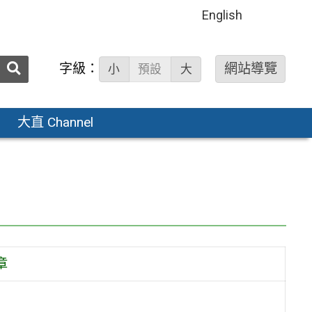
English
送出
字級：
網站導覽
小
預設
大
搜
尋：
大直 Channel
章