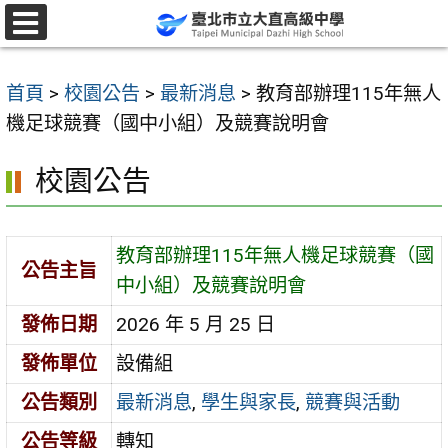
跳
至
選
單
主
首頁
>
校園公告
>
最新消息
>
教育部辦理115年無人
要
機足球競賽（國中小組）及競賽說明會
內
容
校園公告
區
教育部辦理115年無人機足球競賽（國
公告主旨
中小組）及競賽說明會
發佈日期
2026 年 5 月 25 日
發佈單位
設備組
公告類別
最新消息
,
學生與家長
,
競賽與活動
公告等級
轉知