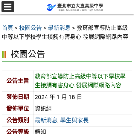
跳
至
選
單
主
首頁
>
校園公告
>
最新消息
>
教育部宣導防止高級
要
中等以下學校學生接觸有害身心 發展網際網路內容
內
容
校園公告
區
教育部宣導防止高級中等以下學校學
公告主旨
生接觸有害身心 發展網際網路內容
發佈日期
2024 年 1 月 18 日
發佈單位
資訊組
公告類別
最新消息
,
學生與家長
公告等級
轉知